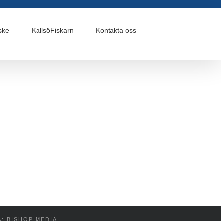
ske
KallsöFiskarn
Kontakta oss
Å: BISHOP MEDIA