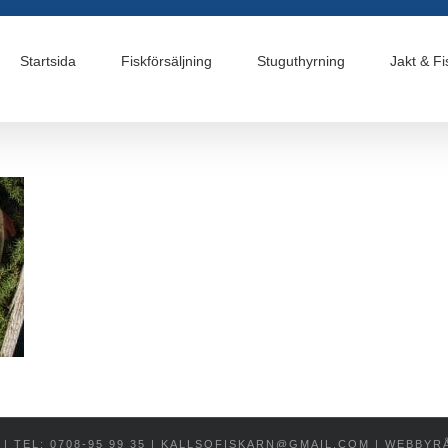
Startsida
Fiskförsäljning
Stuguthyrning
Jakt & Fi
| TEL: 0708-95 99 35 | KALLSOFISKARN@GMAIL.COM | WEBBYR