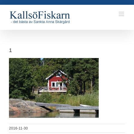
Fortsätt
till
innehållet
1
2016-11-30